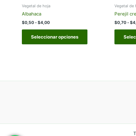
Vegetal de hoja
Vegetal de 
Albahaca
Perejil cr
Rango
$
0,50
-
$
4,00
$
0,70
-
$
4
de
Este
precios:
Seleccionar opciones
Selec
producto
desde
$0,50
tiene
hasta
múltiples
$4,00
variantes.
Las
opciones
se
pueden
elegir
en
la
página
de
producto
T