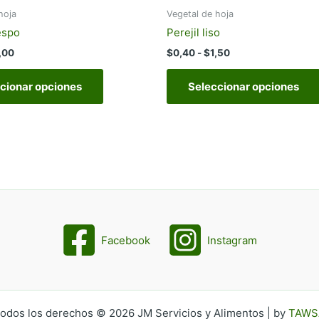
hoja
Vegetal de hoja
espo
Perejil liso
Rango
Rango
,00
$
0,40
-
$
1,50
de
de
Este
precios:
precios:
cionar opciones
Seleccionar opciones
producto
desde
desde
$0,70
$0,40
tiene
hasta
hasta
múltiples
$4,00
$1,50
variantes.
Las
opciones
se
pueden
elegir
Facebook
Instagram
en
la
página
de
producto
odos los derechos © 2026 JM Servicios y Alimentos | by
TAWS