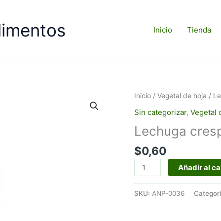
limentos
Inicio
Tienda
Inicio
/
Vegetal de hoja
/ L
Sin categorizar
,
Vegetal 
Lechuga cres
$
0,60
Lechuga
Añadir al ca
crespa
morada-
SKU:
ANP-0036
Categor
Enfundada
cantidad