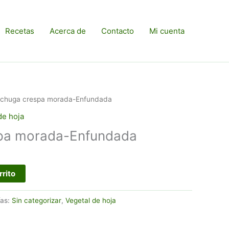
Recetas
Acerca de
Contacto
Mi cuenta
echuga crespa morada-Enfundada
de hoja
pa morada-Enfundada
rrito
ías:
Sin categorizar
,
Vegetal de hoja