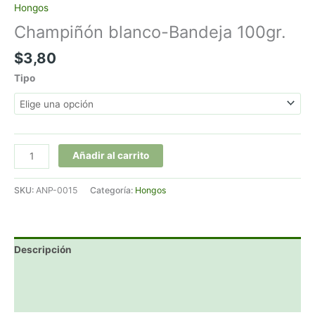
Hongos
Champiñón blanco-Bandeja 100gr.
$
3,80
Tipo
Champiñón
Añadir al carrito
blanco-
Bandeja
SKU:
ANP-0015
Categoría:
Hongos
100gr.
cantidad
Descripción
Información adicional
Valoraciones (0)