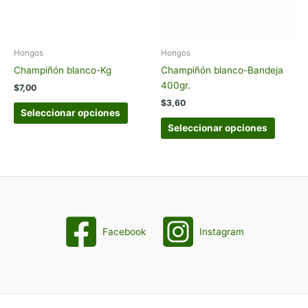
Hongos
Hongos
Champiñón blanco-Kg
Champiñón blanco-Bandeja
400gr.
$
7,00
$
3,60
Este
Seleccionar opciones
producto
Este
Seleccionar opciones
tiene
produc
múltiples
tiene
variantes.
múltipl
Las
variant
opciones
Las
se
opcion
pueden
se
Facebook
Instagram
elegir
pueden
en
elegir
la
en
página
la
de
página